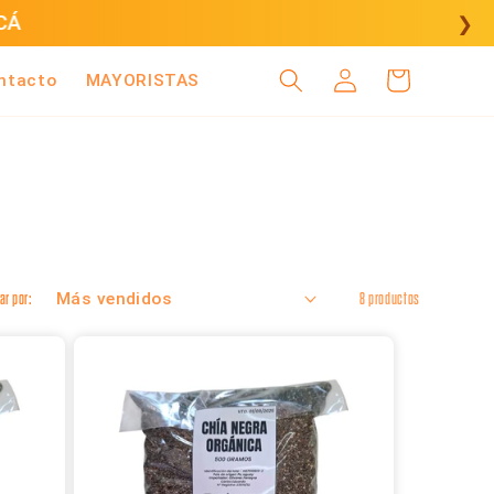
CÁ
❯
Iniciar
Carrito
ntacto
MAYORISTAS
sesión
ar por:
8 productos