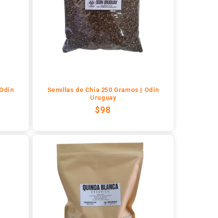
 Odín
Semillas de Chía 250 Gramos | Odín
Uruguay
Precio
$98
habitual