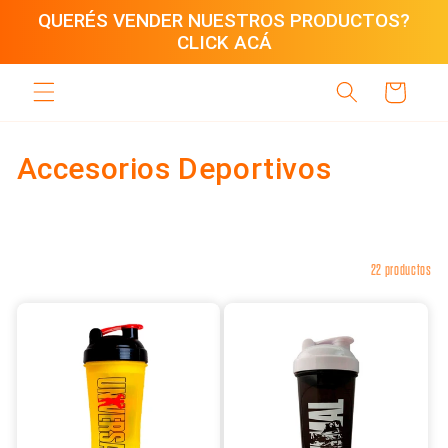
Ir
QUERÉS VENDER NUESTROS PRODUCTOS?
directamente
CLICK ACÁ
al contenido
Carrito
C
Accesorios Deportivos
o
l
Filtrar y ordenar
22 productos
e
c
c
i
ó