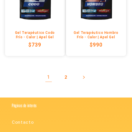
Gel Terapéutico Codo
Gel Terapéutico Hombro
Frío - Calor | Apel Gel
Frío - Calor | Apel Gel
Precio
$739
Precio
$990
habitual
habitual
1
2
Páginas de interés
Contacto