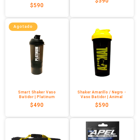
Precio
$590
Precio
$590
habitual
habitual
Agotado
Smart Shaker Vaso
Shaker Amarillo / Negro -
Batidor | Platinum
Vaso Batidor | Animal
Precio
$490
Precio
$590
habitual
habitual