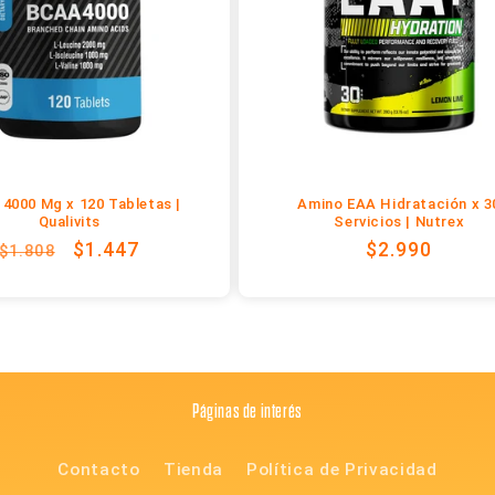
4000 Mg x 120 Tabletas |
Amino EAA Hidratación x 3
Qualivits
Servicios | Nutrex
Precio
Precio
$1.447
Precio
$2.990
$1.808
habitual
de
habitual
oferta
Páginas de interés
Contacto
Tienda
Política de Privacidad