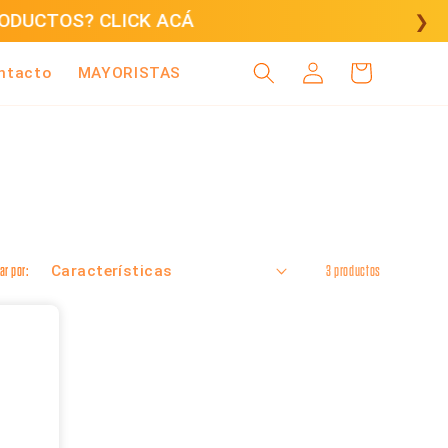
CÁ
❯
Iniciar
Carrito
ntacto
MAYORISTAS
sesión
ar por:
3 productos