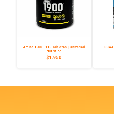
i
ó
n
:
Amino 1900 - 110 Tabletas | Universal
BCAA 
Nutrition
Precio
$1.950
habitual