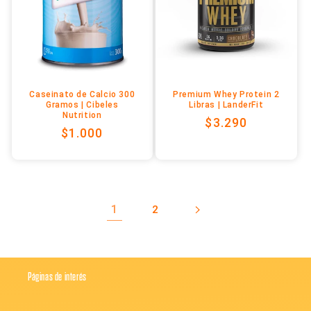
Caseinato de Calcio 300
Premium Whey Protein 2
Gramos | Cibeles
Libras | LanderFit
Nutrition
Precio
$3.290
Precio
$1.000
habitual
habitual
1
2
Páginas de interés