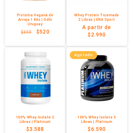
Proteína Vegana de
Whey Protein Truemade
Arveja 1 Kilo | Odín
2 Libras | ENA Sport
Uruguay
Precio
A partir de
Precio
Precio
$520
$650
habitual
$2.990
habitual
de
oferta
Agotado
100% Whey Isolate 2
100% Whey Isolate 5
Libras | Platinum
Libras | Platinum
Precio
$3.588
Precio
$6.590