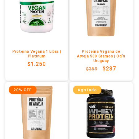
Proteína Vegana 1 Libra |
Proteína Vegana de
Platinum
Arveja 500 Gramos | Odín
Uruguay
Precio
$1.250
Precio
Precio
$287
$359
habitual
habitual
de
oferta
20% OFF
Agotado