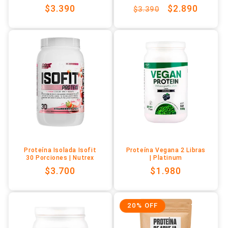
Precio
$3.390
Precio
Precio
$2.890
$3.390
habitual
habitual
de
oferta
Proteína Isolada Isofit
Proteína Vegana 2 Libras
30 Porciones | Nutrex
| Platinum
Precio
$3.700
Precio
$1.980
habitual
habitual
20% OFF