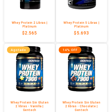
n
:
Whey Protein 2 Libras |
Whey Protein 5 Libras |
Platinum
Platinum
Precio
$2.565
Precio
$5.693
habitual
habitual
Agotado
14% OFF
Whey Protein Sin Gluten
Whey Protein Sin Gluten
2 libras - Vainilla |
2 libras - Chocolate |
Gentech
Gentech