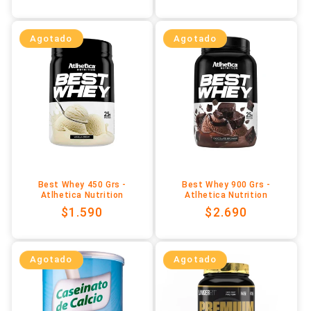
habitual
habitual
Agotado
Agotado
Best Whey 450 Grs -
Best Whey 900 Grs -
Atlhetica Nutrition
Atlhetica Nutrition
Precio
$1.590
Precio
$2.690
habitual
habitual
Agotado
Agotado