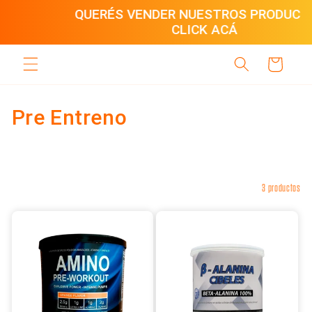
Ir
QUERÉS VENDER NUESTROS PRODUCTOS?
directamente
CLICK ACÁ
al contenido
Carrito
C
Pre Entreno
o
l
Filtrar y ordenar
3 productos
e
c
c
i
ó