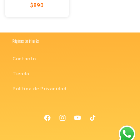
Precio
$890
habitual
Páginas de interés
Contacto
Tienda
Política de Privacidad
Facebook
Instagram
YouTube
TikTok