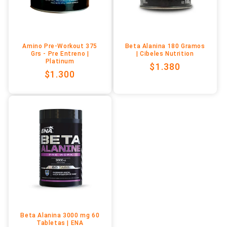
n
:
Amino Pre-Workout 375
Beta Alanina 180 Gramos
Grs - Pre Entreno |
| Cibeles Nutrition
Platinum
Precio
$1.380
Precio
$1.300
habitual
habitual
Beta Alanina 3000 mg 60
Tabletas | ENA