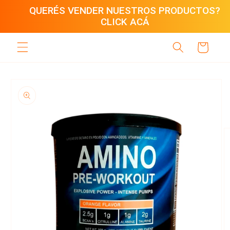
Ir
QUERÉS VENDER NUESTROS PRODUCTOS?
directamente
CLICK ACÁ
al contenido
Carrito
Ir
directamente
a la
información
del producto