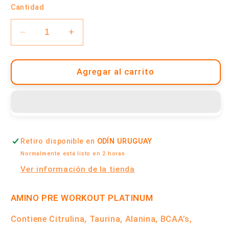
Cantidad
Reducir
Aumentar
cantidad
cantidad
para
para
Amino
Amino
Agregar al carrito
Pre-
Pre-
Workout
Workout
375
375
Grs
Grs
-
-
Retiro disponible en
ODÍN URUGUAY
Pre
Pre
Entreno
Entreno
Normalmente está listo en 2 horas
|
|
Ver información de la tienda
Platinum
Platinum
AMINO PRE WORKOUT PLATINUM
Contiene
Citrulina,
Taurina,
Alanina, BCAA’s,