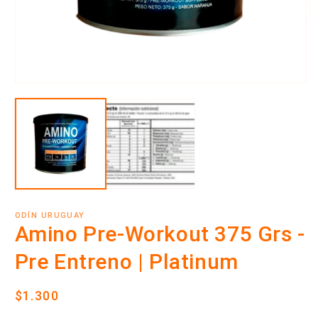
Ab
e
m
2
e
u
v
Abrir
m
elemento
multimedia
1
en
una
ventana
modal
ODÍN URUGUAY
Amino Pre-Workout 375 Grs -
Pre Entreno | Platinum
Precio
$1.300
habitual