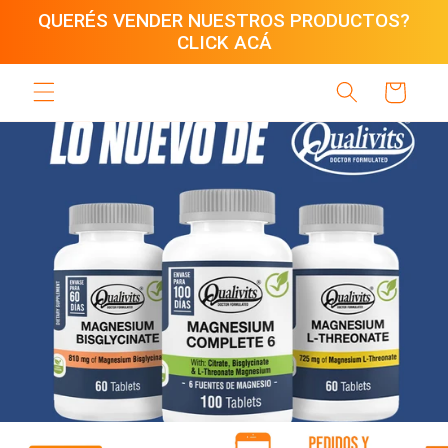
Ir
QUERÉS VENDER NUESTROS PRODUCTOS?
directamente
CLICK ACÁ
al contenido
Carrito