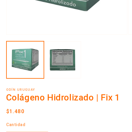
Abrir
Ab
elemento
e
multimedia
m
1
2
en
e
una
u
ventana
v
modal
m
ODÍN URUGUAY
Colágeno Hidrolizado | Fix 1
Precio
$1.480
habitual
Cantidad