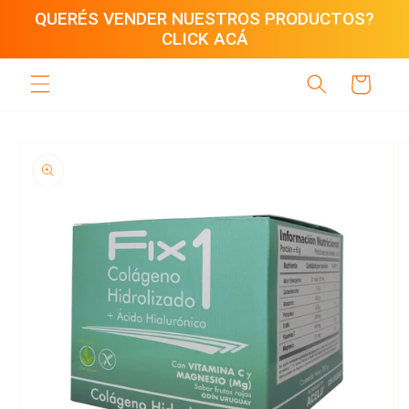
Ir
QUERÉS VENDER NUESTROS PRODUCTOS?
directamente
CLICK ACÁ
al contenido
Carrito
Ir
directamente
a la
información
del producto