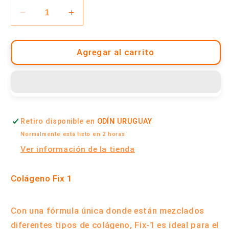
Reducir
Aumentar
cantidad
cantidad
para
para
Colágeno
Colágeno
Agregar al carrito
Hidrolizado
Hidrolizado
|
|
Fix
Fix
1
1
Retiro disponible en
ODÍN URUGUAY
Normalmente está listo en 2 horas
Ver información de la tienda
Colágeno Fix 1
Con una fórmula única donde están mezclados
diferentes tipos de colágeno, Fix-1 es ideal para el