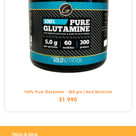
n
:
100% Pure Glutamine - 300 grs | Gold Nutrition
Precio
$1.990
habitual
Páginas de interés