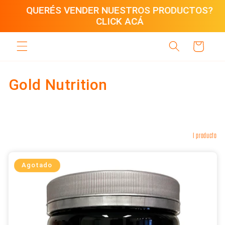
Ir
QUERÉS VENDER NUESTROS PRODUCTOS?
directamente
CLICK ACÁ
al contenido
Carrito
C
Gold Nutrition
o
l
Filtrar y ordenar
1 producto
e
c
Agotado
c
i
ó