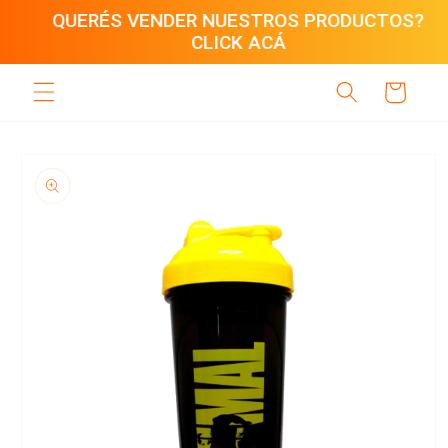
Ir
QUERÉS VENDER NUESTROS PRODUCTOS?
directamente
CLICK ACÁ
al contenido
Carrito
Ir
directamente
a la
información
del producto