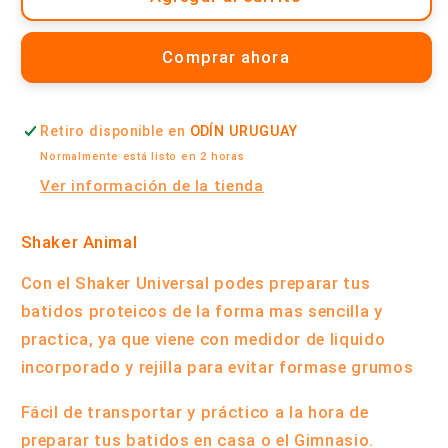
Amarillo
Amarillo
/
/
Comprar ahora
Negro
Negro
-
-
Vaso
Vaso
Retiro disponible en
ODÍN URUGUAY
Batidor
Batidor
|
|
Normalmente está listo en 2 horas
Animal
Animal
Ver información de la tienda
Shaker Animal
Con el Shaker Universal podes preparar tus
batidos proteicos de la forma mas sencilla y
practica, ya que viene con medidor de liquido
incorporado y rejilla para evitar formase grumos
Fácil de transportar y práctico a la hora de
preparar tus batidos en casa o el Gimnasio.