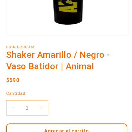
Abrir
elemento
multimedia
ODÍN URUGUAY
1
Shaker Amarillo / Negro -
en
una
Vaso Batidor | Animal
ventana
modal
Precio
$590
habitual
Cantidad
Reducir
Aumentar
cantidad
cantidad
para
para
Shaker
Shaker
Agregar al carrito