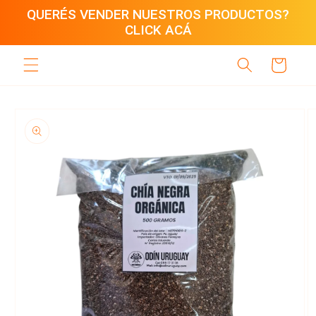
Ir
QUERÉS VENDER NUESTROS PRODUCTOS?
directamente
CLICK ACÁ
al contenido
Carrito
Ir
directamente
a la
información
del producto