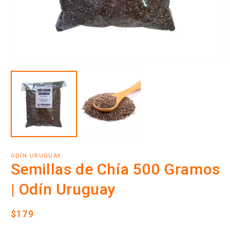
Abrir
Ab
elemento
e
multimedia
m
1
2
en
e
una
u
ventana
v
modal
m
ODÍN URUGUAY
Semillas de Chía 500 Gramos
| Odín Uruguay
Precio
$179
habitual