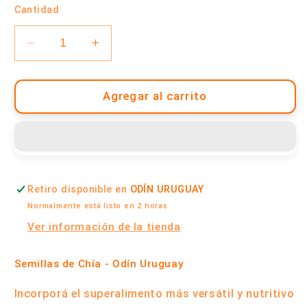
Cantidad
Reducir
Aumentar
cantidad
cantidad
para
para
Semillas
Semillas
Agregar al carrito
de
de
Chía
Chía
500
500
Gramos
Gramos
|
|
Retiro disponible en
ODÍN URUGUAY
Odín
Odín
Uruguay
Uruguay
Normalmente está listo en 2 horas
Ver información de la tienda
Semillas de Chía - Odín Uruguay
Incorporá el superalimento más versátil y nutritivo