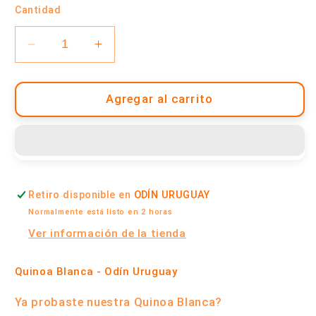
Cantidad
Reducir
Aumentar
cantidad
cantidad
para
para
Quinoa
Quinoa
Agregar al carrito
Blanca
Blanca
Orgánica
Orgánica
250
250
Gramos
Gramos
|
|
Retiro disponible en
ODÍN URUGUAY
Odín
Odín
Uruguay
Uruguay
Normalmente está listo en 2 horas
Ver información de la tienda
Quinoa Blanca - Odín Uruguay
Ya probaste nuestra
Quinoa Blanca?