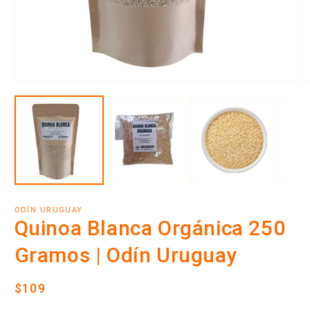
Abrir
Ab
elemento
e
multimedia
m
1
2
en
e
una
u
ventana
v
modal
m
ODÍN URUGUAY
Quinoa Blanca Orgánica 250
Gramos | Odín Uruguay
Precio
$109
habitual