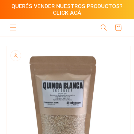
Ir
QUERÉS VENDER NUESTROS PRODUCTOS?
directamente
CLICK ACÁ
al contenido
Carrito
Ir
directamente
a la
información
del producto