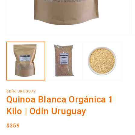
Abrir
Ab
elemento
e
multimedia
m
1
2
en
e
una
u
ventana
v
modal
m
ODÍN URUGUAY
Quinoa Blanca Orgánica 1
Kilo | Odín Uruguay
Precio
$359
habitual