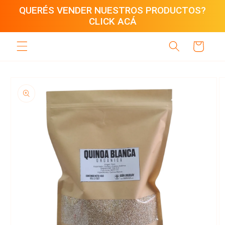
Ir
QUERÉS VENDER NUESTROS PRODUCTOS?
directamente
CLICK ACÁ
al contenido
Carrito
Ir
directamente
a la
información
del producto