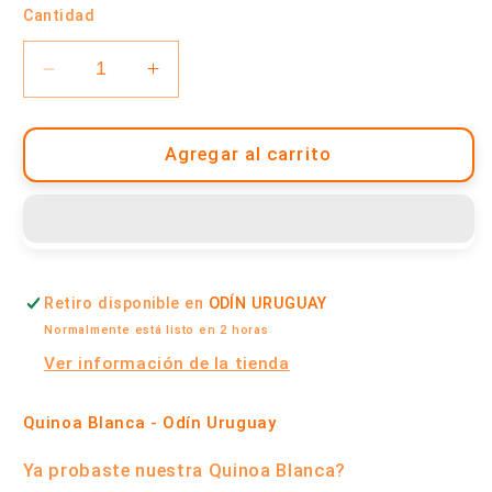
Cantidad
Reducir
Aumentar
cantidad
cantidad
para
para
Quinoa
Quinoa
Agregar al carrito
Blanca
Blanca
Orgánica
Orgánica
1
1
Kilo
Kilo
|
|
Retiro disponible en
ODÍN URUGUAY
Odín
Odín
Uruguay
Uruguay
Normalmente está listo en 2 horas
Ver información de la tienda
Quinoa Blanca - Odín Uruguay
Ya probaste nuestra
Quinoa Blanca?