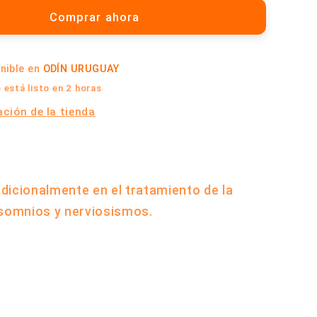
10
Comprar ahora
gramos
|
Cabral
onible en
ODÍN URUGUAY
está listo en 2 horas
ción de la tienda
radicionalmente en el tratamiento de la
nsomnios y nerviosismos.