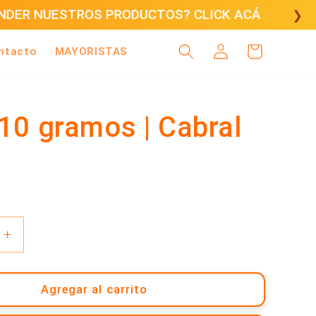
CÁ
❯
Iniciar
Carrito
ntacto
MAYORISTAS
sesión
 10 gramos | Cabral
Aumentar
cantidad
para
Tilo
Agregar al carrito
-