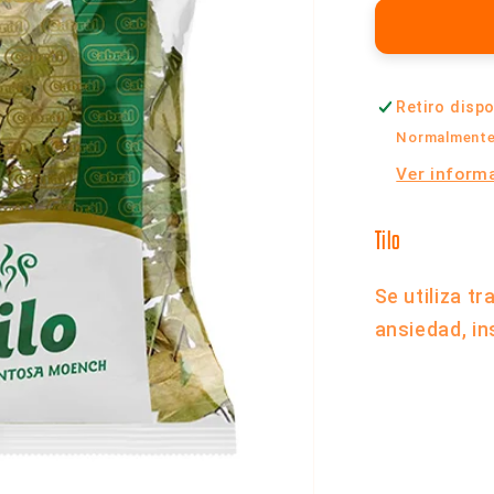
10
gramos
|
Cabral
Retiro disp
Normalmente 
Ver informa
Tilo
Se utiliza t
ansiedad, i
Compartir