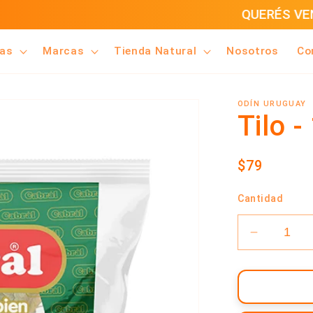
UERÉS VENDER NUESTROS PRODUCTOS? CLICK A
ías
Marcas
Tienda Natural
Nosotros
Co
ODÍN URUGUAY
Tilo -
Precio
$79
habitual
Cantidad
Reducir
cantidad
para
Tilo
-