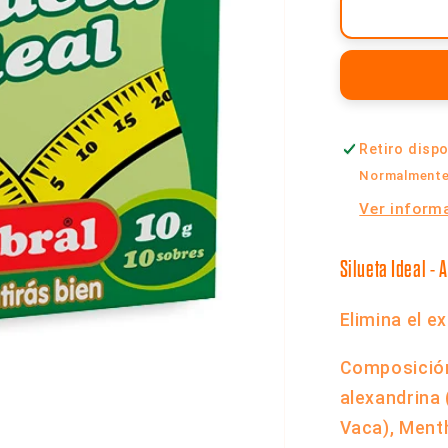
Té
Silueta
Ideal
-
Caja
x
Retiro disp
10
Saquitos
Normalmente 
|
Ver informa
Cabral
Silueta Ideal -
A
Elimina el e
Composició
alexandrina 
Vaca), Ment