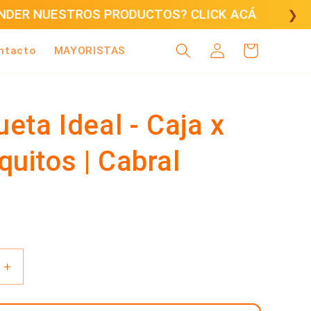
CÁ
❯
Iniciar
Carrito
ntacto
MAYORISTAS
sesión
ueta Ideal - Caja x
quitos | Cabral
Aumentar
cantidad
para