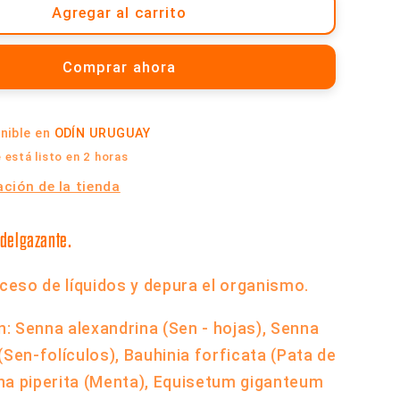
Té
Agregar al carrito
Silueta
Ideal
Comprar ahora
-
Caja
x
onible en
ODÍN URUGUAY
10
Saquitos
está listo en 2 horas
|
ción de la tienda
Cabral
delgazante.
xceso de líquidos y depura el organismo.
n:
Senna alexandrina (Sen - hojas), Senna
(Sen-folículos), Bauhinia forficata (Pata de
ha piperita (Menta), Equisetum giganteum