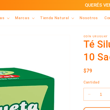
UERÉS VENDER NUESTROS PRODUCTOS? CLICK A
ías
Marcas
Tienda Natural
Nosotros
Co
ODÍN URUGUAY
Té Sil
10 Sa
Precio
$79
habitual
Cantidad
Reducir
cantidad
para