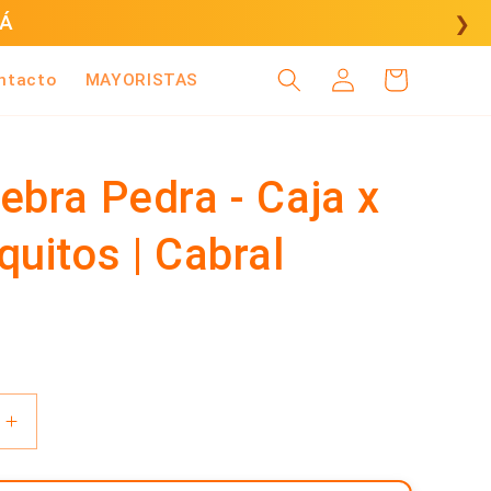
CÁ
❯
Iniciar
Carrito
ntacto
MAYORISTAS
sesión
ebra Pedra - Caja x
quitos | Cabral
Aumentar
cantidad
para