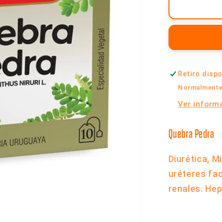
Té
Quebra
Pedra
-
Caja
x
Retiro disp
10
Saquitos
Normalmente 
|
Ver informa
Cabral
Quebra Pedra
Diurética, M
uréteres fac
renales. He
Compartir