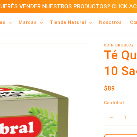
UERÉS VENDER NUESTROS PRODUCTOS? CLICK A
ías
Marcas
Tienda Natural
Nosotros
Co
ODÍN URUGUAY
Té Qu
10 Sa
Precio
$89
habitual
Cantidad
Reducir
cantidad
para