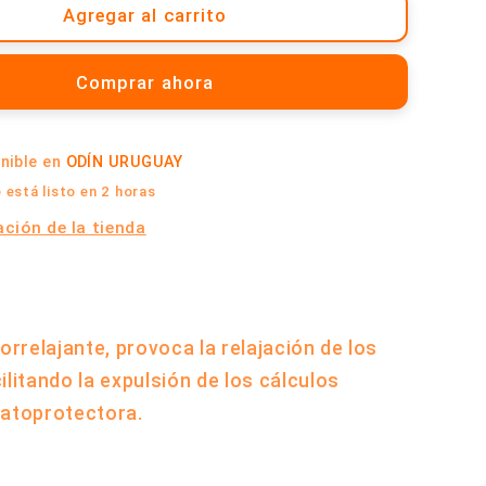
Té
Agregar al carrito
Quebra
Pedra
Comprar ahora
-
Caja
x
onible en
ODÍN URUGUAY
10
Saquitos
está listo en 2 horas
|
ción de la tienda
Cabral
iorrelajante, provoca la relajación de los
ilitando la expulsión de los cálculos
patoprotectora.