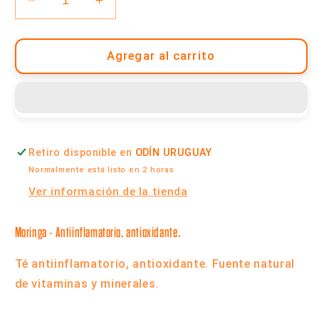
Reducir
Aumentar
cantidad
cantidad
para
para
Té
Té
Agregar al carrito
de
de
Moringa
Moringa
-
-
Caja
Caja
x
x
Retiro disponible en
ODÍN URUGUAY
10
10
Saquitos
Saquitos
Normalmente está listo en 2 horas
|
|
Ver información de la tienda
Cabral
Cabral
Moringa -
Antiinflamatorio, antioxidante.
Té antiinflamatorio, antioxidante. Fuente natural
de vitaminas y minerales.