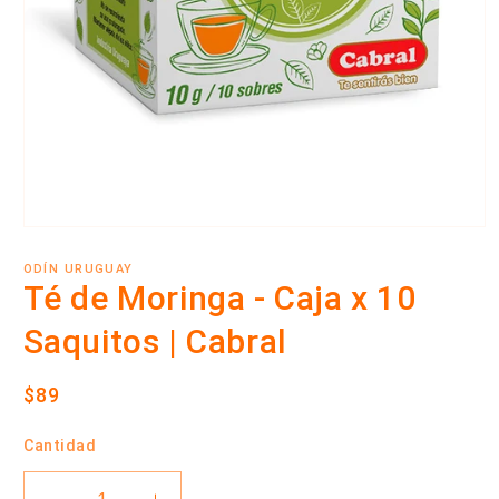
Abrir
elemento
multimedia
ODÍN URUGUAY
1
Té de Moringa - Caja x 10
en
una
Saquitos | Cabral
ventana
modal
Precio
$89
habitual
Cantidad