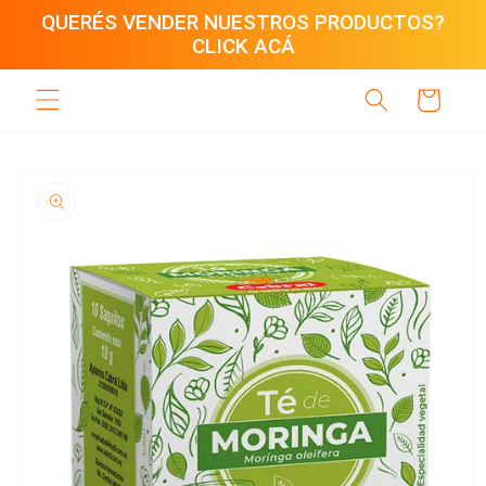
Ir
QUERÉS VENDER NUESTROS PRODUCTOS?
directamente
CLICK ACÁ
al contenido
Carrito
Ir
directamente
a la
información
del producto