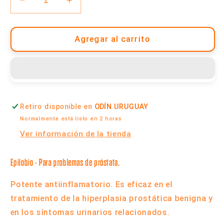
Reducir
Aumentar
cantidad
cantidad
para
para
Té
Té
Agregar al carrito
de
de
Epilobio
Epilobio
-
-
Caja
Caja
x
x
Retiro disponible en
ODÍN URUGUAY
10
10
Saquitos
Saquitos
Normalmente está listo en 2 horas
|
|
Ver información de la tienda
Cabral
Cabral
Epilobio - Para p
roblemas de próstata.
Potente antiinflamatorio. Es eficaz en el
tratamiento de la hiperplasia prostática benigna y
en los síntomas urinarios relacionados.