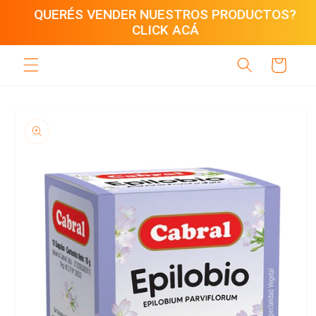
Ir
QUERÉS VENDER NUESTROS PRODUCTOS?
directamente
CLICK ACÁ
al contenido
Carrito
Ir
directamente
a la
información
del producto