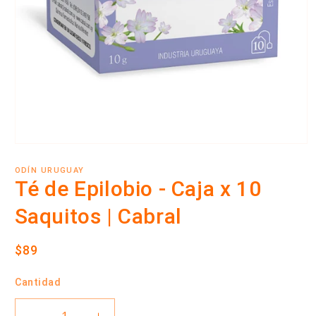
Abrir
elemento
multimedia
ODÍN URUGUAY
1
Té de Epilobio - Caja x 10
en
una
Saquitos | Cabral
ventana
modal
Precio
$89
habitual
Cantidad