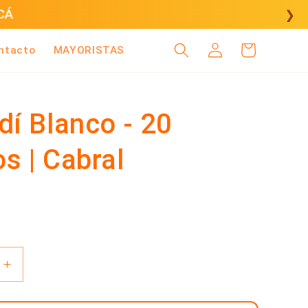
CÁ
❯
Iniciar
Carrito
ntacto
MAYORISTAS
sesión
dí Blanco - 20
s | Cabral
Aumentar
cantidad
para