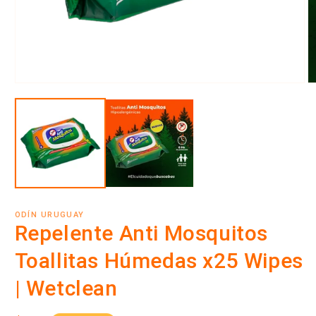
Abrir
Ab
elemento
e
multimedia
m
1
2
en
e
una
u
ventana
v
modal
m
ODÍN URUGUAY
Repelente Anti Mosquitos
Toallitas Húmedas x25 Wipes
| Wetclean