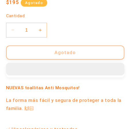
Precio
$195
Agotado
habitual
Cantidad
Reducir
Aumentar
cantidad
cantidad
para
para
Repelente
Repelente
Agotado
Anti
Anti
Mosquitos
Mosquitos
Toallitas
Toallitas
Húmedas
Húmedas
x25
x25
NUEVAS toallitas Anti Mosquitos!
Wipes
Wipes
|
|
La forma más fácil y segura de proteger a toda la
Wetclean
Wetclean
familia. 🙌🏻