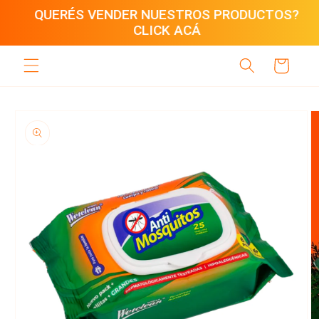
Ir
QUERÉS VENDER NUESTROS PRODUCTOS?
directamente
CLICK ACÁ
al contenido
Carrito
Ir
directamente
a la
información
del producto