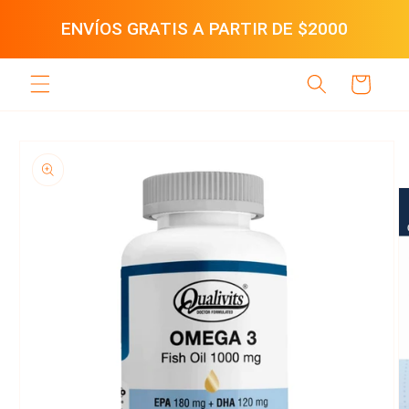
Ir
directamente
ENVÍOS GRATIS A PARTIR DE $2000
al contenido
Carrito
Ir
directamente
a la
información
del producto