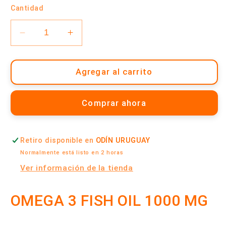
Cantidad
oferta
Reducir
Aumentar
cantidad
cantidad
para
para
Omega
Omega
Agregar al carrito
3
3
Fish
Fish
Comprar ahora
Oil
Oil
x
x
180
180
Retiro disponible en
ODÍN URUGUAY
Cápsulas
Cápsulas
|
|
Normalmente está listo en 2 horas
Qualivits
Qualivits
Ver información de la tienda
OMEGA 3 FISH OIL 1000 MG