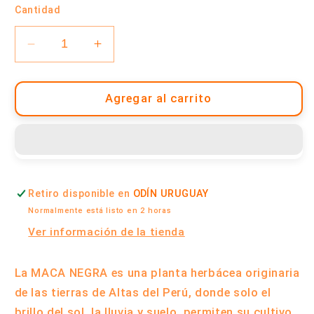
Cantidad
Reducir
Aumentar
cantidad
cantidad
para
para
Maca
Maca
Agregar al carrito
Negra
Negra
200
200
Gramos
Gramos
|
|
Terra
Terra
Retiro disponible en
ODÍN URUGUAY
Verde
Verde
Normalmente está listo en 2 horas
Ver información de la tienda
La MACA NEGRA es una planta herbácea originaria
de las tierras de Altas del Perú, donde solo el
brillo del sol, la lluvia y suelo, permiten su cultivo.