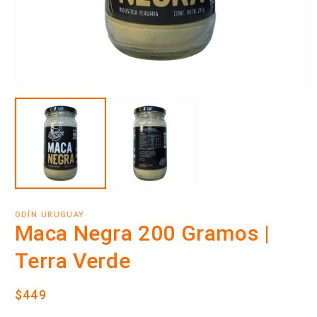
Abrir
Ab
elemento
e
multimedia
m
1
2
en
e
una
u
ventana
v
modal
m
ODÍN URUGUAY
Maca Negra 200 Gramos |
Terra Verde
Precio
$449
habitual