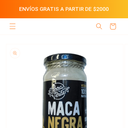
Ir
directamente
ENVÍOS GRATIS A PARTIR DE $2000
al contenido
Carrito
Ir
directamente
a la
información
del producto