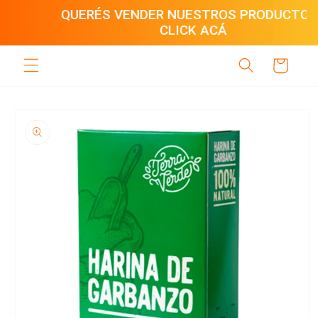
Ir
QUERÉS VENDER NUESTROS PRODUCTOS?
directamente
CLICK ACÁ
al contenido
Carrito
Ir
directamente
a la
información
del producto