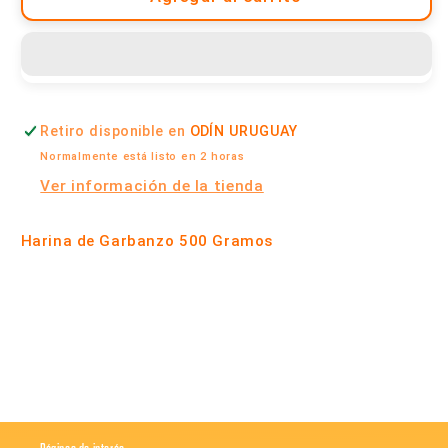
de
de
Garbanzo
Garbanzo
|
|
Terra
Terra
Verde
Verde
Retiro disponible en
ODÍN URUGUAY
Normalmente está listo en 2 horas
Ver información de la tienda
Harina de Garbanzo 500 Gramos
Compartir