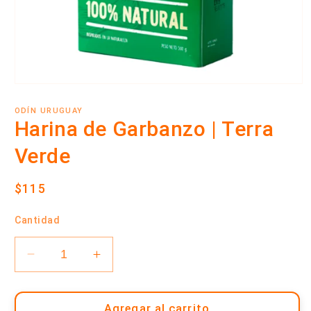
Abrir
elemento
multimedia
ODÍN URUGUAY
1
Harina de Garbanzo | Terra
en
una
Verde
ventana
modal
Precio
$115
habitual
Cantidad
Reducir
Aumentar
cantidad
cantidad
para
para
Harina
Harina
Agregar al carrito