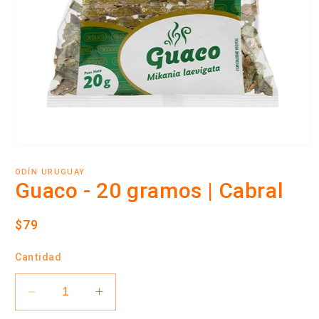
Abrir
elemento
multimedia
ODÍN URUGUAY
1
Guaco - 20 gramos | Cabral
en
una
ventana
Precio
$79
modal
habitual
Cantidad
Reducir
Aumentar
cantidad
cantidad