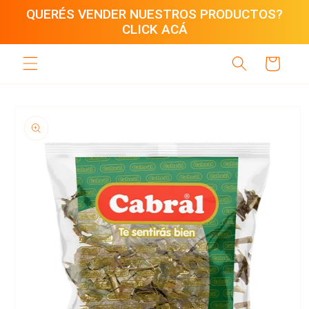
Ir
QUERÉS VENDER NUESTROS PRODUCTOS?
directamente
CLICK ACÁ
al contenido
Carrito
Ir
directamente
a la
información
del producto