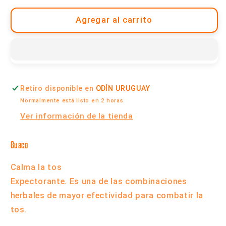
para
para
Guaco
Guaco
Agregar al carrito
-
-
20
20
gramos
gramos
|
|
Cabral
Cabral
Retiro disponible en
ODÍN URUGUAY
Normalmente está listo en 2 horas
Ver información de la tienda
Guaco
Calma la tos
Expectorante. Es una de las combinaciones
herbales de mayor efectividad para combatir la
tos.