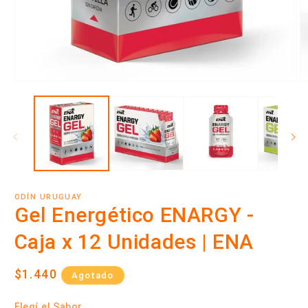
Abrir
Ab
elemento
e
multimedia
m
1
3
en
e
una
u
ventana
v
modal
m
ODÍN URUGUAY
Gel Energético ENARGY -
Caja x 12 Unidades | ENA
Precio
$1.440
Agotado
habitual
Elegí el Sabor