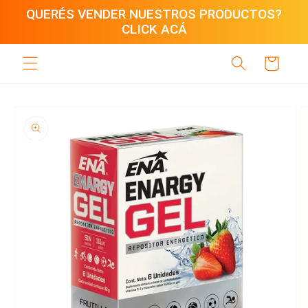
Ir
QUERÉS VENDER NUESTROS PRODUCTOS?
directamente
CLICK ACÁ
al contenido
Carrito
Ir
directamente
a la
información
del producto