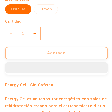
Variante
Variante
Frutilla
Limón
agotada
agotada
o
o
no
no
Cantidad
disponible
disponible
Reducir
Aumentar
cantidad
cantidad
para
para
Gel
Gel
Agotado
Energético
Energético
ENARGY
ENARGY
-
-
Caja
Caja
x
x
Enargy Gel - Sin Cafeína
12
12
Unidades
Unidades
|
|
Energy Gel es un repositor energético con sales de
ENA
ENA
rehidratación creado para el entrenamiento diario