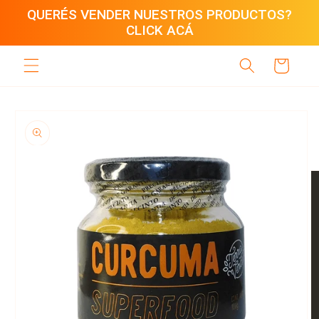
Ir
QUERÉS VENDER NUESTROS PRODUCTOS?
directamente
CLICK ACÁ
al contenido
Carrito
Ir
directamente
a la
información
del producto