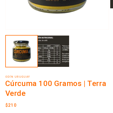
Ab
e
m
2
e
u
Abrir
v
elemento
m
multimedia
1
en
una
ventana
modal
ODÍN URUGUAY
Cúrcuma 100 Gramos | Terra
Verde
Precio
$210
habitual