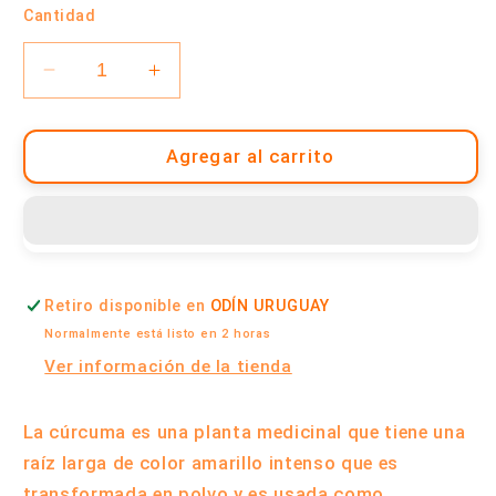
Cantidad
Reducir
Aumentar
cantidad
cantidad
para
para
Cúrcuma
Cúrcuma
Agregar al carrito
100
100
Gramos
Gramos
|
|
Terra
Terra
Verde
Verde
Retiro disponible en
ODÍN URUGUAY
Normalmente está listo en 2 horas
Ver información de la tienda
La cúrcuma es una planta medicinal que tiene una
raíz larga de color amarillo intenso que es
transformada en polvo y es usada como