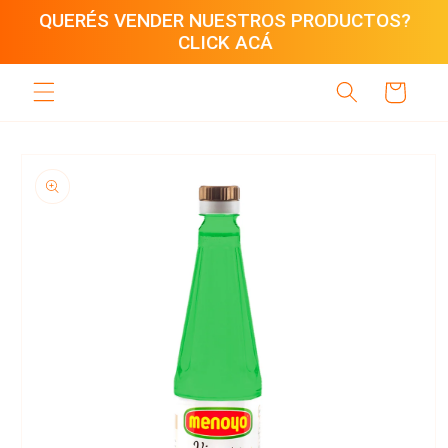
Ir
QUERÉS VENDER NUESTROS PRODUCTOS?
directamente
CLICK ACÁ
al contenido
Carrito
Ir
directamente
a la
información
del producto