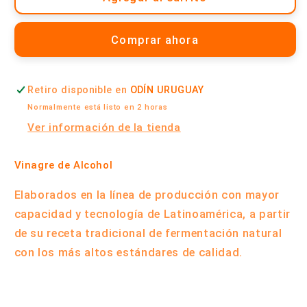
de
de
Alcohol
Alcohol
Comprar ahora
500
500
ml
ml
|
|
Retiro disponible en
ODÍN URUGUAY
Menoyo
Menoyo
Normalmente está listo en 2 horas
Ver información de la tienda
Vinagre de Alcohol
Elaborados en la línea de producción con mayor
capacidad y tecnología de Latinoamérica, a partir
de su receta tradicional de fermentación natural
con los más altos estándares de calidad.
Compartir