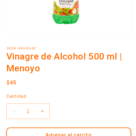
Abrir
elemento
multimedia
ODÍN URUGUAY
1
Vinagre de Alcohol 500 ml |
en
una
Menoyo
ventana
modal
Precio
$45
habitual
Cantidad
Reducir
Aumentar
cantidad
cantidad
para
para
Vinagre
Vinagre
Agregar al carrito