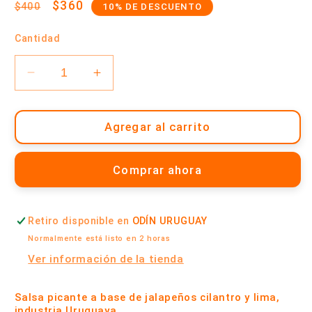
Precio
Precio
$360
$400
10% DE DESCUENTO
habitual
de
Cantidad
oferta
Reducir
Aumentar
cantidad
cantidad
para
para
Salsa
Salsa
Agregar al carrito
Picante
Picante
Jalapeño,
Jalapeño,
Comprar ahora
Cilantro
Cilantro
y
y
Lima
Lima
Retiro disponible en
ODÍN URUGUAY
200
200
ml
ml
Normalmente está listo en 2 horas
|
|
Ver información de la tienda
Fin
Fin
Del
Del
Salsa picante a base de jalapeños cilantro y lima,
Mundo
Mundo
industria Uruguaya