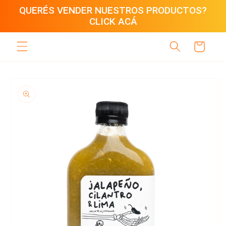
Ir
QUERÉS VENDER NUESTROS PRODUCTOS?
directamente
CLICK ACÁ
al contenido
Carrito
Ir
directamente
a la
información
del producto