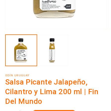
Abrir
Ab
elemento
e
multimedia
m
1
2
en
e
una
u
ventana
v
modal
m
ODÍN URUGUAY
Salsa Picante Jalapeño,
Cilantro y Lima 200 ml | Fin
Del Mundo