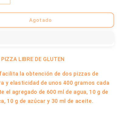
cantidad
para
a
Premezcla
Agotado
Para
Pizza
Sin
Gluten
-
PIZZA LIBRE DE GLUTEN
500
Gramos
 facilita la obtención de dos pizzas de
|
ra y elasticidad de unos 400 gramos cada
Dakos
e el agregado de 600 ml de agua, 10 g de
a, 10 g de azúcar y 30 ml de aceite.