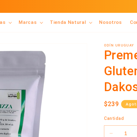
UERÉS VENDER NUESTROS PRODUCTOS? CLICK A
ías
Marcas
Tienda Natural
Nosotros
Co
ODÍN URUGUAY
Preme
Glute
Dako
Precio
$239
Agot
habitual
Cantidad
Reducir