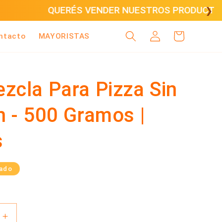
CÁ
❯
Iniciar
Carrito
ntacto
MAYORISTAS
sesión
zcla Para Pizza Sin
n - 500 Gramos |
s
ado
Aumentar