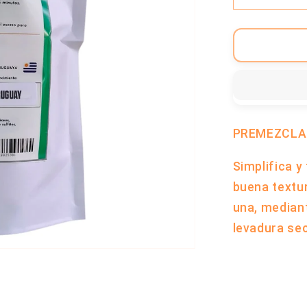
cantidad
para
Premezcl
Para
Pizza
Sin
Gluten
-
PREMEZCLA 
500
Gramos
Simplifica y
|
buena textu
Dakos
una, mediant
levadura sec
Compartir