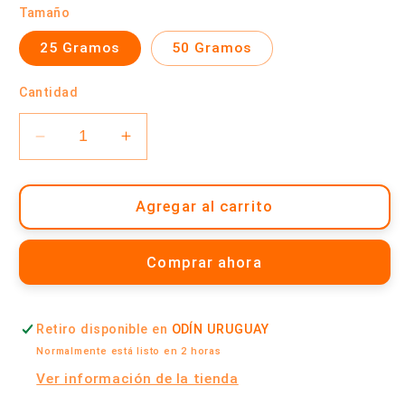
Tamaño
25 Gramos
50 Gramos
Cantidad
Reducir
Aumentar
cantidad
cantidad
para
para
Pimentón
Pimentón
Agregar al carrito
Picante
Picante
|
|
Comprar ahora
Odín
Odín
Uruguay
Uruguay
Retiro disponible en
ODÍN URUGUAY
Normalmente está listo en 2 horas
Ver información de la tienda