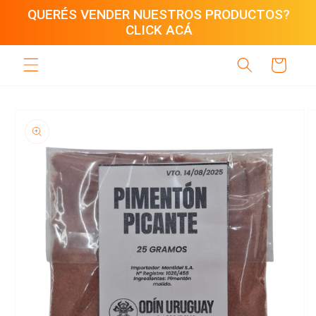
Ir
QUERÉS VENDER NUESTROS PRODUCTOS?
directamente
CLICK ACÁ
al contenido
Carrito
Ir
directamente
a la
información
del producto