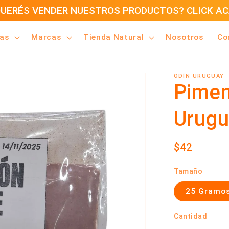
UERÉS VENDER NUESTROS PRODUCTOS? CLICK A
ías
Marcas
Tienda Natural
Nosotros
Co
ODÍN URUGUAY
Pimen
Urugu
Precio
$42
habitual
Tamaño
25 Gramo
Cantidad