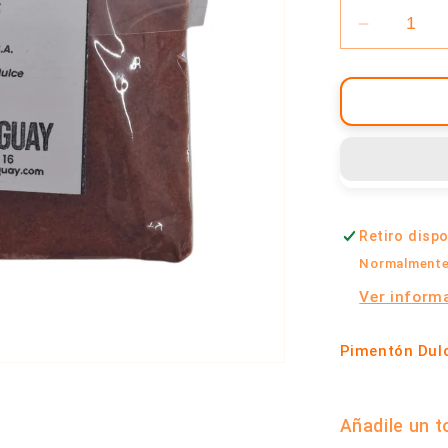
Reducir
cantidad
para
Pimentón
Dulce
|
Odín
Uruguay
Retiro disp
Normalmente 
Ver informa
Pimentón Dul
Añadile un t