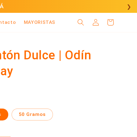
CÁ
❯
Iniciar
Carrito
ntacto
MAYORISTAS
sesión
tón Dulce | Odín
ay
s
50 Gramos