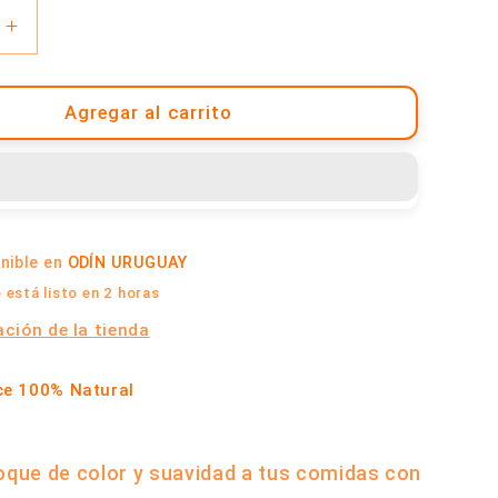
Aumentar
cantidad
para
Pimentón
Agregar al carrito
Dulce
|
Odín
Uruguay
onible en
ODÍN URUGUAY
está listo en 2 horas
ción de la tienda
ce 100% Natural
oque de color y suavidad a tus comidas con