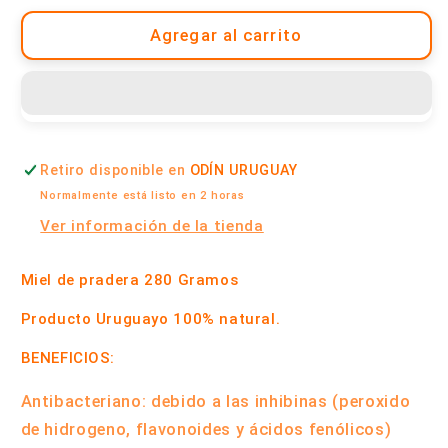
para
para
Miel
Miel
Agregar al carrito
de
de
Pradera
Pradera
Orgánica
Orgánica
Natural
Natural
280
280
Retiro disponible en
ODÍN URUGUAY
Gramos
Gramos
|
|
Normalmente está listo en 2 horas
Terra
Terra
Ver información de la tienda
Verde
Verde
Miel de pradera 280 Gramos
Producto Uruguayo 100% natural.
BENEFICIOS:
Antibacteriano: debido a las inhibinas (peroxido
de hidrogeno, flavonoides y ácidos fenólicos)