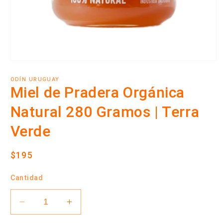
Abrir
elemento
multimedia
ODÍN URUGUAY
1
Miel de Pradera Orgánica
en
una
Natural 280 Gramos | Terra
ventana
modal
Verde
Precio
$195
habitual
Cantidad
Reducir
Aumentar
cantidad
cantidad