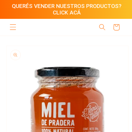
Ir
QUERÉS VENDER NUESTROS PRODUCTOS?
directamente
CLICK ACÁ
al contenido
Carrito
Ir
directamente
a la
información
del producto