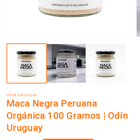
Abrir
Ab
elemento
e
multimedia
m
1
2
en
e
una
u
ventana
v
modal
m
ODÍN URUGUAY
Maca Negra Peruana
Orgánica 100 Gramos | Odín
Uruguay