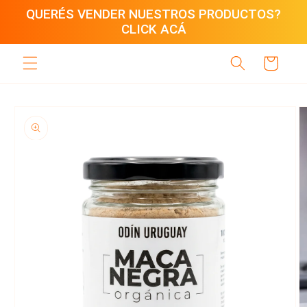
Ir
QUERÉS VENDER NUESTROS PRODUCTOS?
directamente
CLICK ACÁ
al contenido
Carrito
Ir
directamente
a la
información
del producto