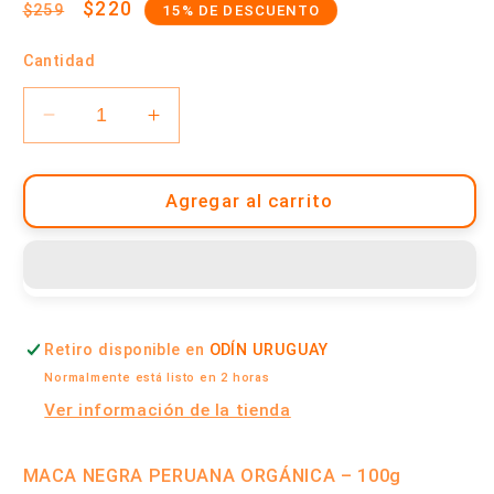
Precio
Precio
$220
$259
15% DE DESCUENTO
habitual
de
Cantidad
oferta
Reducir
Aumentar
cantidad
cantidad
para
para
Maca
Maca
Agregar al carrito
Negra
Negra
Peruana
Peruana
Orgánica
Orgánica
100
100
Gramos
Gramos
Retiro disponible en
ODÍN URUGUAY
|
|
Odín
Odín
Normalmente está listo en 2 horas
Uruguay
Uruguay
Ver información de la tienda
MACA NEGRA PERUANA ORGÁNICA – 100g