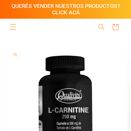
Ir
QUERÉS VENDER NUESTROS PRODUCTOS?
directamente
CLICK ACÁ
al contenido
Carrito
Ir
directamente
a la
información
del producto