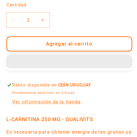
Cantidad
oferta
Reducir
Aumentar
cantidad
cantidad
para
para
L-
L-
Agregar al carrito
Carnitina
Carnitina
250
250
mg
mg
x
x
60
60
Retiro disponible en
ODÍN URUGUAY
Cápsulas
Cápsulas
|
|
Normalmente está listo en 2 horas
Qualivits
Qualivits
Ver información de la tienda
L-CARNITINA 250 MG - QUALIVITS
Es necesaria para obtener energía de las grasas ya