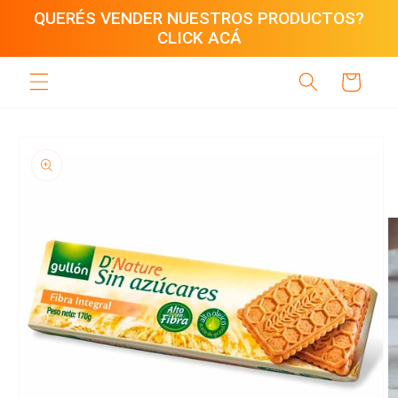
Ir
QUERÉS VENDER NUESTROS PRODUCTOS?
directamente
CLICK ACÁ
al contenido
Carrito
Ir
directamente
a la
información
del producto