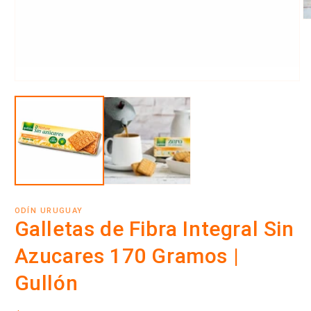
Ab
e
m
2
e
u
Abrir
v
elemento
m
multimedia
1
en
una
ventana
modal
ODÍN URUGUAY
Galletas de Fibra Integral Sin
Azucares 170 Gramos |
Gullón