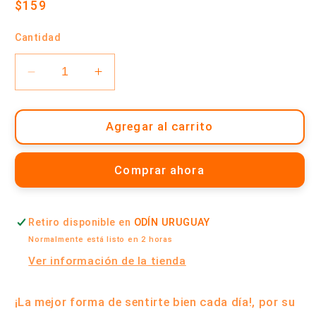
Precio
$159
habitual
Cantidad
Reducir
Aumentar
cantidad
cantidad
para
para
Galletas
Galletas
Agregar al carrito
de
de
Fibra
Fibra
Comprar ahora
Integral
Integral
Sin
Sin
Azucares
Azucares
Retiro disponible en
ODÍN URUGUAY
170
170
Gramos
Gramos
Normalmente está listo en 2 horas
|
|
Ver información de la tienda
Gullón
Gullón
¡La mejor forma de sentirte bien cada día!, por su