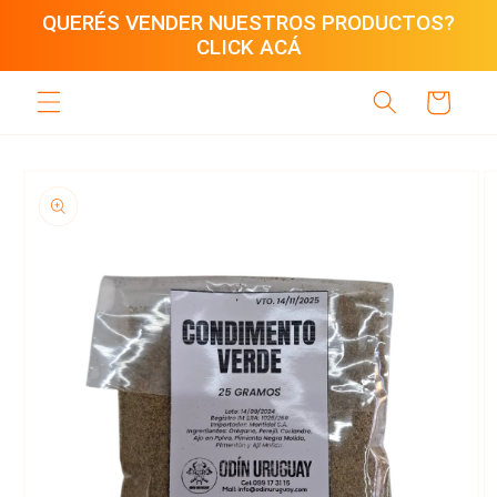
Ir
QUERÉS VENDER NUESTROS PRODUCTOS?
directamente
CLICK ACÁ
al contenido
Carrito
Ir
directamente
a la
información
del producto