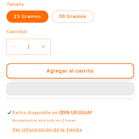
Tamaño
25 Gramos
50 Gramos
Cantidad
Reducir
Aumentar
cantidad
cantidad
para
para
Condimento
Condimento
Agregar al carrito
Verde
Verde
|
|
Odín
Odín
Uruguay
Uruguay
Retiro disponible en
ODÍN URUGUAY
Normalmente está listo en 2 horas
Ver información de la tienda