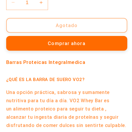
Reducir
Aumentar
cantidad
cantidad
para
para
Barras
Barras
Agotado
Proteicas
Proteicas
VO2
VO2
Comprar ahora
-
-
Caja
Caja
x12
x12
Barras Proteicas Integralmedica
|
|
Integralmedica
Integralmedica
¿QUÉ ES LA BARRA DE SUERO VO2?
Una opción práctica, sabrosa y sumamente
nutritiva para tu día a día. VO2
Whey Bar
es
un
alimento proteico para seguir tu dieta
,
alcanzar tu ingesta diaria de proteínas y seguir
disfrutando de comer dulces sin sentirte culpable.