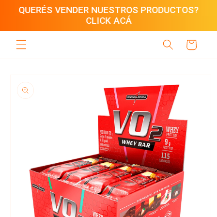
Ir
QUERÉS VENDER NUESTROS PRODUCTOS?
directamente
CLICK ACÁ
al contenido
Carrito
Ir
directamente
a la
información
del producto