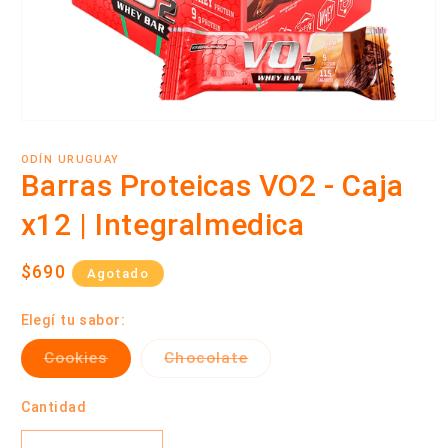
Abrir
elemento
multimedia
ODÍN URUGUAY
1
Barras Proteicas VO2 - Caja
en
una
x12 | Integralmedica
ventana
modal
Precio
$690
Agotado
habitual
Elegí tu sabor:
Variante
Variante
Cookies
Chocolate
agotada
agotada
o
o
no
no
Cantidad
disponible
disponible