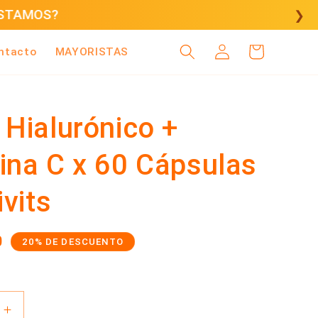
❯
Iniciar
Carrito
ntacto
MAYORISTAS
sesión
 Hialurónico +
ina C x 60 Cápsulas
ivits
io
0
20% DE DESCUENTO
ta
Aumentar