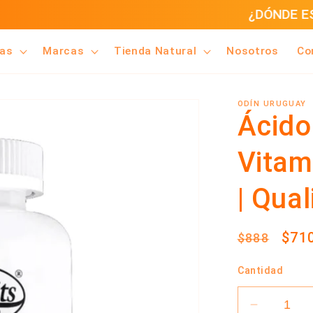
¿DÓNDE ESTAMOS?
ías
Marcas
Tienda Natural
Nosotros
Co
ODÍN URUGUAY
Ácido
Vitam
| Qual
Precio
Prec
$71
$888
habitual
de
Cantidad
ofer
Reducir