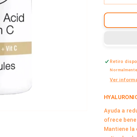
cantidad
para
Ácido
Hialuróni
+
Vitamina
C
x
Retiro disp
60
Cápsulas
Normalmente 
|
Ver informa
Qualivits
HYALURONIC
Ayuda a redu
ofrece benef
Mantiene la e