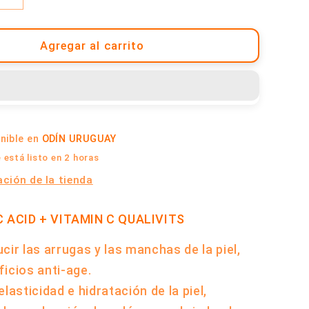
cantidad
para
Ácido
Agregar al carrito
co
Hialurónico
+
Vitamina
C
x
onible en
ODÍN URUGUAY
60
Cápsulas
está listo en 2 horas
|
ción de la tienda
Qualivits
 ACID + VITAMIN C QUALIVITS
cir las arrugas y las manchas de la piel,
icios anti-age.
lasticidad e hidratación de la piel,