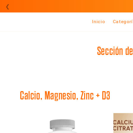
Ir
❮
directamente
al contenido
Inicio
Categor
Sección de 
Calcio, Magnesio, Zinc + D3