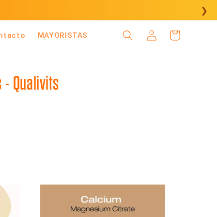
❯
Iniciar
Carrito
ntacto
MAYORISTAS
sesión
 - Qualivits