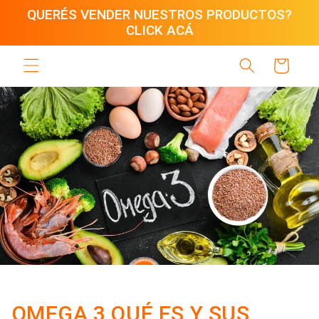
Ir
QUERÉS VENDER NUESTROS PRODUCTOS?
directamente
CLICK ACÁ
al contenido
Carrito
OMEGA 3 QUÉ ES Y SUS